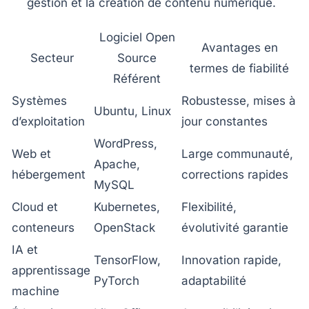
gestion et la création de contenu numérique.
Logiciel Open
Avantages en
Secteur
Source
termes de fiabilité
Référent
Systèmes
Robustesse, mises à
Ubuntu, Linux
d’exploitation
jour constantes
WordPress,
Web et
Large communauté,
Apache,
hébergement
corrections rapides
MySQL
Cloud et
Kubernetes,
Flexibilité,
conteneurs
OpenStack
évolutivité garantie
IA et
TensorFlow,
Innovation rapide,
apprentissage
PyTorch
adaptabilité
machine