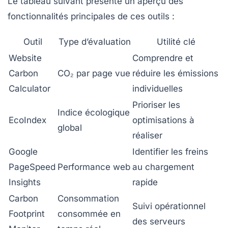
Le tableau suivant présente un aperçu des
fonctionnalités principales de ces outils :
Outil
Type d’évaluation
Utilité clé
Website
Comprendre et
Carbon
CO₂ par page vue
réduire les émissions
Calculator
individuelles
Prioriser les
Indice écologique
EcoIndex
optimisations à
global
réaliser
Google
Identifier les freins
PageSpeed
Performance web
au chargement
Insights
rapide
Carbon
Consommation
Suivi opérationnel
Footprint
consommée en
des serveurs