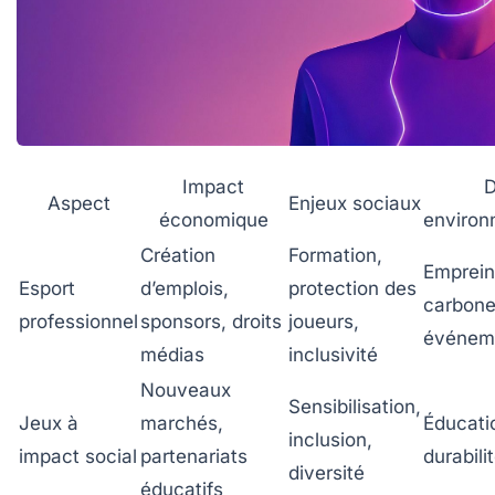
Impact
D
Aspect
Enjeux sociaux
économique
enviro
Création
Formation,
Emprein
Esport
d’emplois,
protection des
carbone
professionnel
sponsors, droits
joueurs,
événem
médias
inclusivité
Nouveaux
Sensibilisation,
Jeux à
marchés,
Éducati
inclusion,
impact social
partenariats
durabili
diversité
éducatifs